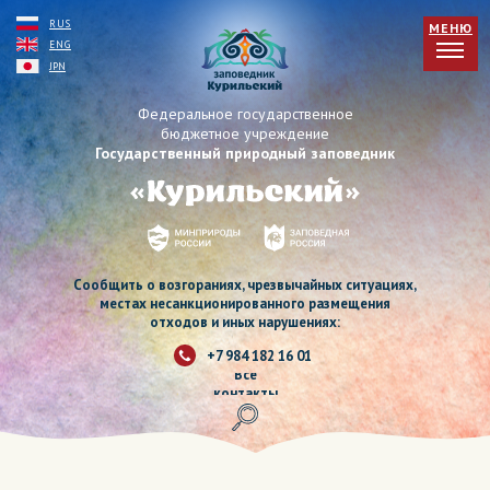
RUS
МЕНЮ
ENG
JPN
Федеральное государственное
бюджетное учреждение
Государственный природный заповедник
Сообщить о возгораниях, чрезвычайных ситуациях,
местах несанкционированного размещения
отходов и иных нарушениях:
+7 984 182 16 01
Все
контакты