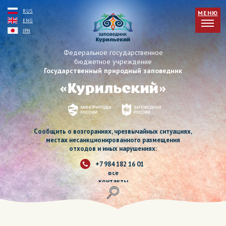
RUS
МЕНЮ
ENG
JPN
Федеральное государственное
бюджетное учреждение
Государственный природный заповедник
Сообщить о возгораниях, чрезвычайных ситуациях,
местах несанкционированного размещения
отходов и иных нарушениях:
+7 984 182 16 01
Все
контакты