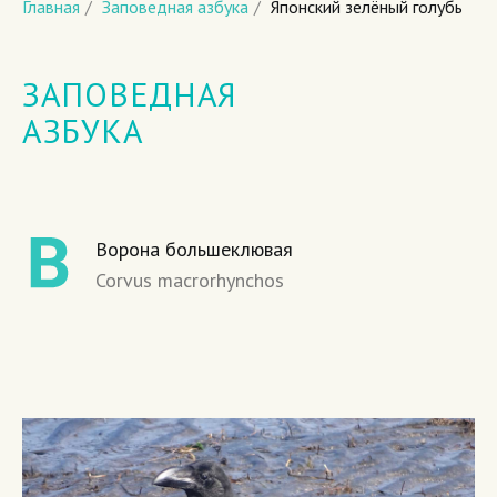
Главная
/
Заповедная азбука
/
Японский зелёный голубь
ЗАПОВЕДНАЯ
АЗБУКА
Ворона большеклювая
Corvus macrorhynchos