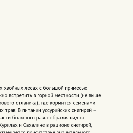
х хвойных лесах с большой примесью
но встретить в горной местности (не выше
ового стланика), где кормится семенами
х трав. В питании уссурийских снегирей –
 части большого разнообразия видов
Курилах и Сахалине в рационе снегирей,
тмечается присутствие значительного