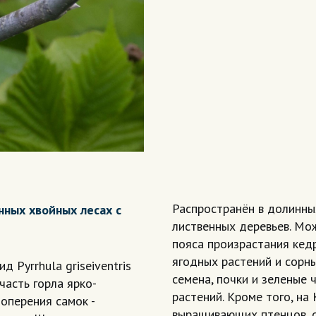
Распространён в долинны
нных хвойных лесах с
лиственных деревьев. Мож
пояса произрастания кедр
ягодных растений и сорны
 Pyrrhula griseiventris
семена, почки и зеленые
 часть горла ярко-
растений. Кроме того, на 
 оперения самок -
выращивающих птенцов, о