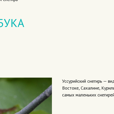
БУКА
Уссурийский снегирь — ви
Востоке, Сахалине, Курил
самых маленьких снегирей