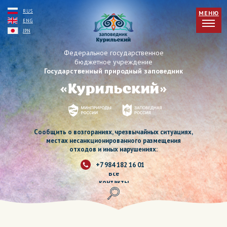
RUS
МЕНЮ
ENG
JPN
Федеральное государственное
бюджетное учреждение
Государственный природный заповедник
Сообщить о возгораниях, чрезвычайных ситуациях,
местах несанкционированного размещения
отходов и иных нарушениях:
+7 984 182 16 01
Все
контакты