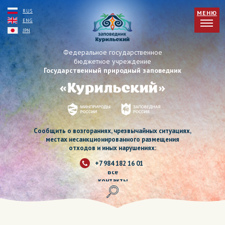
RUS
МЕНЮ
ENG
JPN
Федеральное государственное
бюджетное учреждение
Государственный природный заповедник
Сообщить о возгораниях, чрезвычайных ситуациях,
местах несанкционированного размещения
отходов и иных нарушениях:
+7 984 182 16 01
Все
контакты