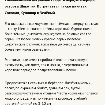
острова Шикотан. Встречается также на о-вах
Сахалин, Кунашир и Зелёный.
Его окраска резко двухцветная: тёмная – сверху, светлая
– снизу. Мех на спине полёвки короткий, бурого цвета;
бока тёмные, дымчато-серые; мех на брюшке светло-
серый. От более мелких красно-серых полёвок
шикотанские отличаются, в первую очередь, своими
более крупными размерами.
Эти животные имеют приблизительно одинаковую
активность, как днем, так и ночью, с чередованием
коротких периодов бодрствования и покоя.
Предпочитают селиться в берёзово-бамбучниковых
лесах, по окраинам болот, долинам рек, лугам,
сельскохозяйственным угодьям.Места кормёжки полёвок
можно определить по кучкам из кусочков стеблей
растений длиной по 8-10 см.