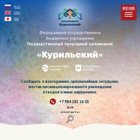
RUS
МЕНЮ
ENG
JPN
Федеральное государственное
бюджетное учреждение
Государственный природный заповедник
Сообщить о возгораниях, чрезвычайных ситуациях,
местах несанкционированного размещения
отходов и иных нарушениях:
+7 984 182 16 01
Все
контакты