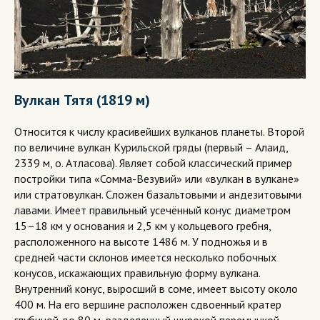
Вулкан Тятя (1819 м)
Относится к числу красивейших вулканов планеты. Второй
по величине вулкан Курильской гряды (первый – Алаид,
2339 м, о. Атласова). Являет собой классический пример
постройки типа «Сомма-Везувий» или «вулкан в вулкане»
или стратовулкан. Сложен базальтовыми и андезитовыми
лавами. Имеет правильный усечённый конус диаметром
15–18 км у основания и 2,5 км у кольцевого гребня,
расположенного на высоте 1486 м. У подножья и в
средней части склонов имеется несколько побочных
конусов, искажающих правильную форму вулкана.
Внутренний конус, выросший в соме, имеет высоту около
400 м. На его вершине расположен сдвоенный кратер