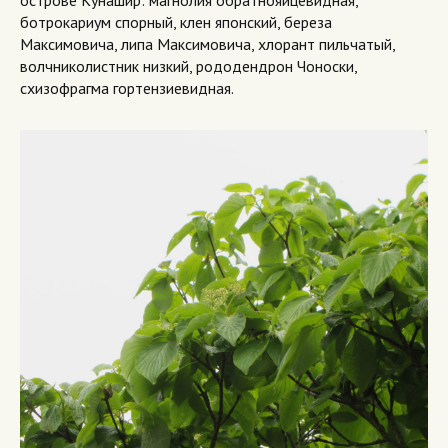
острове Кунашир: магнолия обратнояйцевидная,
ботрокариум спорный, клен японский, береза
Максимовича, липа Максимовича, хлорант пильчатый,
волчниколистник низкий, рододендрон Чоноски,
схизофрагма гортензиевидная.