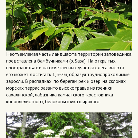
Неотъемлемая часть ландшафта территории заповедника
представлена бамбучниками (р. Sasa). На открытых
пространствах и на осветленных участках леса высота
его может достигать 1,5-2м, образуя труднопроходимые
заросли. В распадках, по берегам рек и озер, на склонах
морских террас развито высокотравье из гречихи
сахалинской, лабазника камчатского, крестовника
коноплелистного, белокопытника широкого.