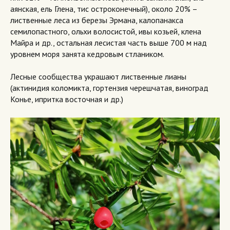
аянская, ель Глена, тис остроконечный), около 20% –
лиственные леса из березы Эрмана, калопанакса
семилопастного, ольхи волосистой, ивы козьей, клена
Майра и др., остальная лесистая часть выше 700 м над
уровнем моря занята кедровым стлаником.
Лесные сообщества украшают лиственные лианы
(актинидия коломикта, гортензия черешчатая, виноград
Конье, ипритка восточная и др.)