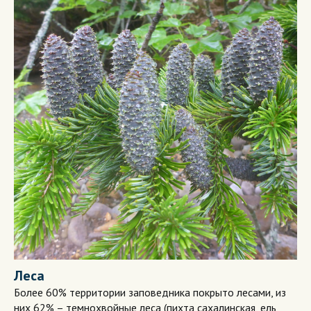
Леса
Более 60% территории заповедника покрыто лесами, из
них 62% – темнохвойные леса (пихта сахалинская, ель