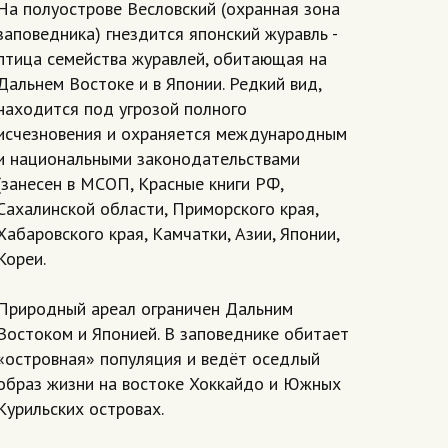
На полуострове Весловский (охранная зона
заповедника) гнездится японский журавль -
птица семейства журавлей, обитающая на
Дальнем Востоке и в Японии. Редкий вид,
находится под угрозой полного
исчезновения и охраняется международным
и национальными законодательствами
(занесен в МСОП, Красные книги РФ,
Сахалинской области, Приморского края,
Хабаровского края, Камчатки, Азии, Японии,
Кореи.
Природный ареал ограничен Дальним
Востоком и Японией. В заповеднике обитает
«островная» популяция и ведёт оседлый
образ жизни на востоке Хоккайдо и Южных
Курильских островах.