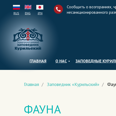
Сообщить о возгораниях, ч
несанкционированного раз
RUS
ENG
JPN
ГЛАВНАЯ
О НАС
ЗАПОВЕДНЫЕ КУРИ
Главная
/
Заповедник «Курильский»
/
Фау
ФАУНА