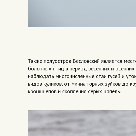
Также полуостров Весловский является мест
болотных птиц в период весенних и осенних
наблюдать многочисленные стаи гусей и уток
видов куликов, от миниатюрных зуйков до к
кроншнепов и скопления серых цапель.