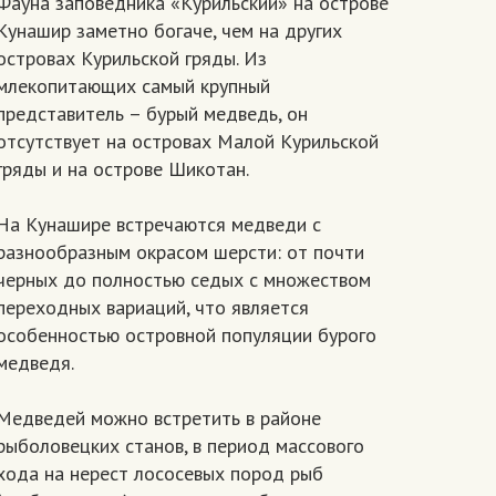
Фауна заповедника «Курильский» на острове
Кунашир заметно богаче, чем на других
островах Курильской гряды. Из
млекопитающих самый крупный
представитель – бурый медведь, он
отсутствует на островах Малой Курильской
гряды и на острове Шикотан.
На Кунашире встречаются медведи с
разнообразным окрасом шерсти: от почти
черных до полностью седых с множеством
переходных вариаций, что является
особенностью островной популяции бурого
медведя.
Медведей можно встретить в районе
рыболовецких станов, в период массового
хода на нерест лососевых пород рыб