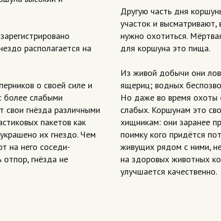
Другую часть дня коршун
участок и высматривают, в
 зарегистрировано
нужно охотиться. Мёртва
Гнездо располагается на
для коршуна это пища.
Из живой добычи они лов
ерников о своей силе и
ящериц; водных беспозво
с более слабыми
Но даже во время охоты 
т свои гнёзда различными
слабых. Коршунам это св
астиковых пакетов как
хищникам: они заранее п
 украшено их гнездо. Чем
поимку кого придётся пот
т на него соседи-
живущих рядом с ними, не
 отпор, гнёзда не
на здоровых животных ко
улучшается качественно.