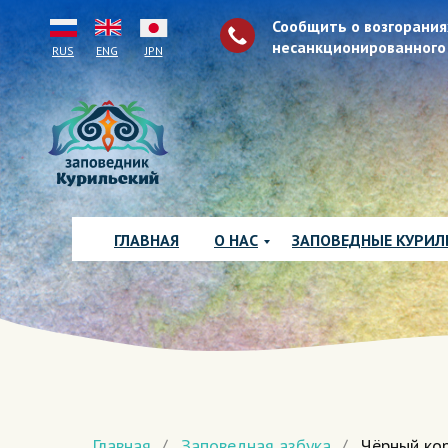
Сообщить о возгорания
несанкционированного
RUS
ENG
JPN
ГЛАВНАЯ
О НАС
ЗАПОВЕДНЫЕ КУРИ
Главная
/
Заповедная азбука
/
Чёрный ко