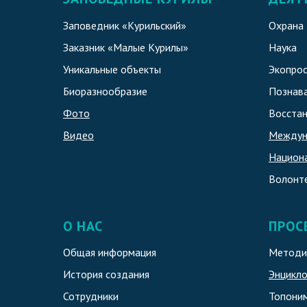
Заповедник «Курильский»
Охрана
Заказник «Малые Курилы»
Наука
Уникальные объекты
Экопро
Биоразнообразие
Познава
Фото
Восстан
Видео
Междун
Национ
Волонт
О НАС
ПРОС
Общая информация
Методи
История создания
Энцикл
Сотрудники
Топоним