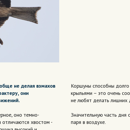
ообще не делая взмахов
Коршуны способны долго 
рактеру, они
крыльями – это очень соо
вижений.
не любят делать лишних 
рное, оно темно-
Значительную часть дня 
 отличаются хвостом -
паря в воздухе.
оршуна высокий и