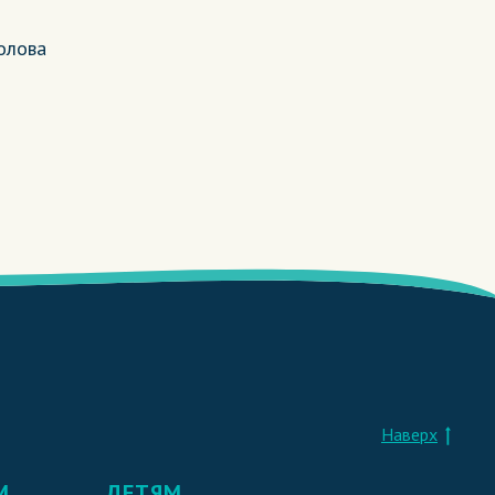
олова
Наверх
М
ДЕТЯМ