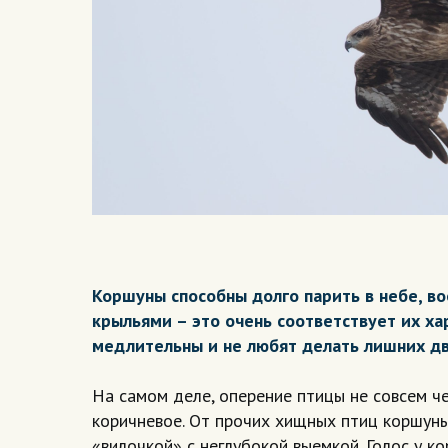
Коршуны способны долго парить в небе, в
крыльями – это очень соответствует их ха
медлительны и не любят делать лишних д
На самом деле, оперение птицы не совсем че
коричневое. От прочих хищных птиц коршуны
«вилочкой» с неглубокой выемкой. Голос у к