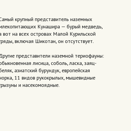
Самый крупный представитель наземных
млекопитающих Кунашира — бурый медведь,
а вот на всех островах Малой Курильской
гряды, включая Шикотан, он отсутствует.
Другие представители наземной териофауны:
обыкновенная лисица, соболь, ласка, заяц-
беляк, азиатский бурундук, европейская
норка, 11 видов рукокрылых, мышевидные
грызуны и насекомоядные.