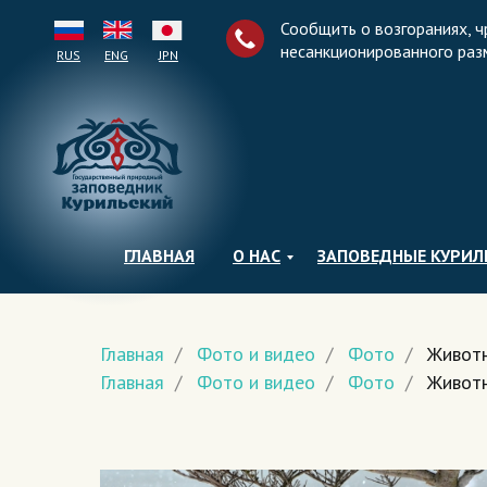
Сообщить о возгораниях, ч
несанкционированного раз
RUS
ENG
JPN
ГЛАВНАЯ
О НАС
ЗАПОВЕДНЫЕ КУРИ
Главная
/
Фото и видео
/
Фото
/
Живот
Главная
/
Фото и видео
/
Фото
/
Живот