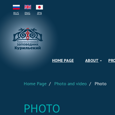
RUS
ENG
JPN
HOME PAGE
ABOUT
PR
Home Page
/
Photo and video
/
Photo
PHOTO