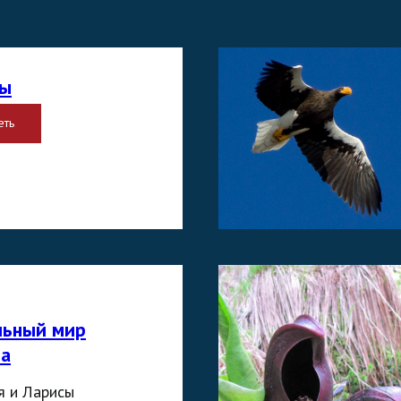
мы
еть
льный мир
а
 и Ларисы