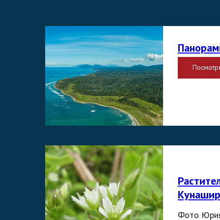
Панора
Посмотр
Растите
Кунашир
Фото Юрия