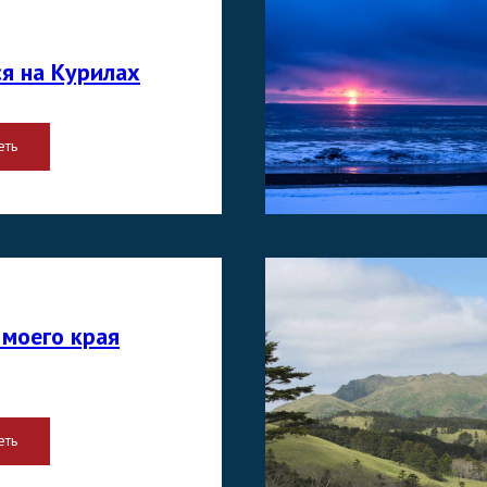
я на Курилах
еть
 моего края
еть