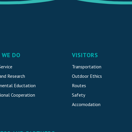
 WE DO
VISITORS
ervice
Transportation
 and Research
Outdoor Ethics
mental Eductation
Routes
ional Cooperatio
n
Safety
Accomodatio
n