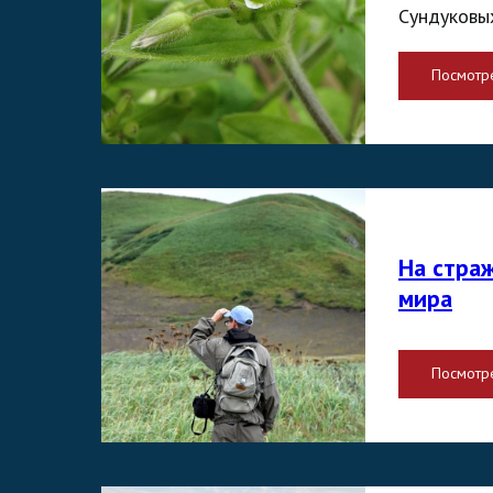
Сундуковы
Посмотр
На стра
мира
Посмотр