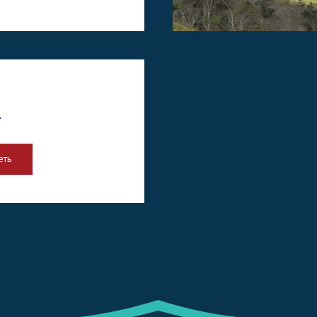
н
еть