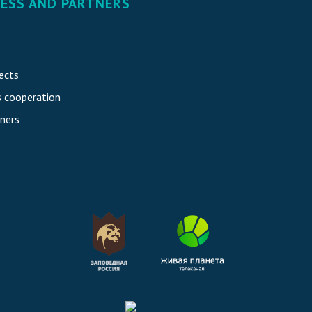
NESS AND PARTNERS
ects
s cooperation
ners