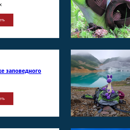
х
еть
же заповедного
еть